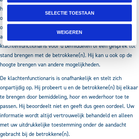
het afhandelen van uw klacht. U kunt altijd bij hem terecht
SELECTIE TOESTAAN
om over het voorval te praten. Het kan zijn dat u een
ontevredenheid alleen wilt melden of een signaal wilt
WEIGEREN
afgeven. Als u streeft naar een oplossing kan deze
klachtenfunctionaris voor u bemiddelen of een gesprek tot
stand brengen met de betrokkene(n). Hij kan u ook op de
hoogte brengen van andere mogelijkheden.
De klachtenfunctionaris is onafhankelijk en stelt zich
onpartijdig op. Hij probeert u en de betrokkene(n) bij elkaar
te brengen door bemiddeling, hoor en wederhoor toe te
passen. Hij beoordeelt niet en geeft dus geen oordeel. Uw
informatie wordt altijd vertrouwelijk behandeld en alleen
met uw uitdrukkelijke toestemming onder de aandacht
gebracht bij de betrokkene(n).