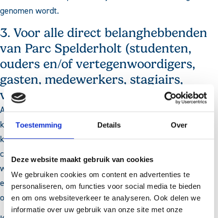
genomen wordt.
3. Voor alle direct belanghebbenden
van Parc Spelderholt (studenten,
ouders en/of vertegenwoordigers,
gasten, medewerkers, stagiairs,
vrijwilligers)
Als u na bemiddeling door de vertrouwenspersoon of
klachtenfunctionaris nog niet tevreden bent, kunt u uw
Toestemming
Details
Over
klacht voorleggen aan de klachtencommissie. Deze
commissie beoordeelt klachten, geeft na hoor en
Deze website maakt gebruik van cookies
wederhoor een oordeel over de klacht en geeft de directie
We gebruiken cookies om content en advertenties te
een zwaarwegend advies. De commissie heeft een
personaliseren, om functies voor social media te bieden
onafhankelijk karakter en werkt volgens een reglement.
en om ons websiteverkeer te analyseren. Ook delen we
informatie over uw gebruik van onze site met onze