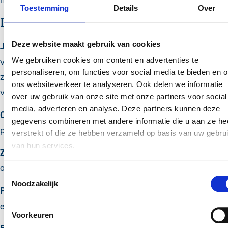
Toestemming
Details
Over
Doelgroepen
Deze website maakt gebruik van cookies
Jongvolwassenen met een beperking
die na het VSO een
We gebruiken cookies om content en advertenties te
vierjarig ontwikkelingstraject willen volgen gericht op
personaliseren, om functies voor social media te bieden en 
zelfstandigheid, zelfvertrouwen en praktische
ons websiteverkeer te analyseren. Ook delen we informatie
vaardigheden.
over uw gebruik van onze site met onze partners voor social
media, adverteren en analyse. Deze partners kunnen deze
Ouders en verzorgers
die op zoek zijn naar een passende,
gegevens combineren met andere informatie die u aan ze he
praktijkgerichte leeromgeving voor hun kind.
verstrekt of die ze hebben verzameld op basis van uw gebru
van hun services.
Zakelijke gasten
die vergaderingen, trainingen, congressen
of bedrijfsbijeenkomsten organiseren.
Toestemmingsselectie
Noodzakelijk
Particuliere gasten
die het hotel, restaurant of de
evenementenlocaties bezoeken.
Voorkeuren