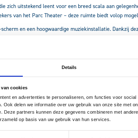
die zich uitstekend leent voor een breed scala aan gelegenhe
oekers van het Parc Theater – deze ruimte biedt volop mogel
scherm en een hoogwaardige muziekinstallatie. Dankzij deze
maximaal 140 personen in theateropstelling. Deze ruimte is o
Details
ijke bijeenkomsten, productpresentaties, workshops, feesten
hting, waarmee eenvoudig de juiste ambiance gecreëerd kan 
 van cookies
tot een ideale locatie voor elk evenement.
ent en advertenties te personaliseren, om functies voor social
. Ook delen we informatie over uw gebruik van onze site met on
e. Deze partners kunnen deze gegevens combineren met andere i
erzameld op basis van uw gebruik van hun services.