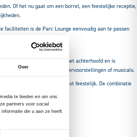
den. Of het nu gaat om een borrel, een feestelijke receptie,
ijkheden.
 faciliteiten is de Parc Lounge eenvoudig aan te passen
ntworpen met flexibiliteit in het achterhoofd en is
Over
, en zelfs kleinschalige theatervoorstellingen of musicals.
worden – van professioneel tot feestelijk. De combinatie
 media te bieden en om ons
ze partners voor social
nformatie die u aan ze heeft