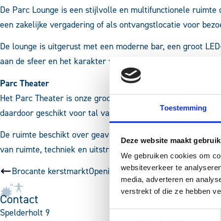
De Parc Lounge is een stijlvolle en multifunctionele ruimte 
een zakelijke vergadering of als ontvangstlocatie voor bez
De lounge is uitgerust met een moderne bar, een groot LED-
aan de sfeer en het karakter van elk evenement.
Parc Theater
Het Parc Theater is onze grootste zaal en biedt plaats aan 
Toestemming
daardoor geschikt voor tal van toepassingen. Denk aan zakel
De ruimte beschikt over geavanceerde sfeer- en feestverlic
Deze website maakt gebruik
van ruimte, techniek en uitstraling maakt het Parc Theater 
We gebruiken cookies om cont
websiteverkeer te analyseren
Brocante kerstmarkt
Opening Private dining room
media, adverteren en analys
verstrekt of die ze hebben v
Contact
Spelderholt 9
Toestemmingsselectie